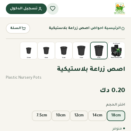
تسجيل الدخول
الرئيسية
‹
احواض
‹
اصص زراعة بلاستيكية
السلة
اصص زراعة بلاستيكية
Plastic Nursery Pots
0.20 دك
اختر الحجم
7.5cm
10cm
12cm
14cm
18cm
● متوفر