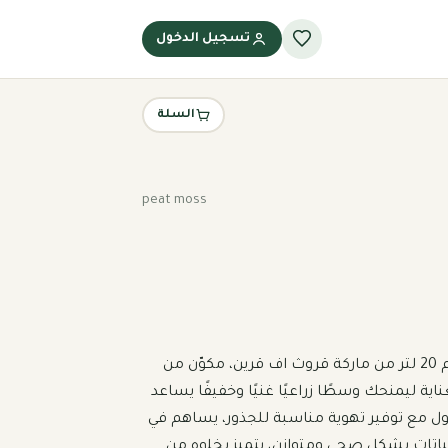
تسجيل الدخول
السلة
peat moss
بيتموس زراعي عالي الجودة بحجم 20 لتر من ماركة قروث اف قرين، مكوّن من 
مواد عضوية طبيعية معالجة بعناية ليمنحك وسطًا زراعيًا غنيًا وخفيفًا يساعد 
على الاحتفاظ بالرطوبة لفترة أطول مع توفير تهوية مناسبة للجذور، يساهم في 
تحسين بنية التربة وتعزيز نمو النباتات بشكل صحي ومتوازن، يتميز بخلوه من 