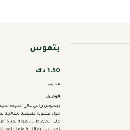
بتموس
1.50 دك
● متوفر
الوصف