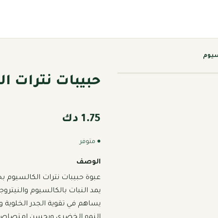
سيوم
حبيبات نترات ا
1.75 دك
● متوفر
الوصف