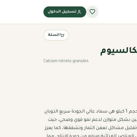
تسجيل الدخول
السلة
لكالسيوم
Calcium nitrate granules
عبوة حبيبات نترات الكالسيوم بحجم 1 كيلو هي سماد عالي الجودة سريع الذوبان 
يمد النبات بالكالسيوم والنيتروجين بشكل متوازن لدعم نمو قوي وصحي، حيث 
يساهم في تقوية الجدر الخلوية وتقليل مشاكل تعفن الثمار وتشققها، كما يعزز 
النمو الخضري ويحسن امتصاص العناصر الغذائية ويرفع من جودة الإنتاج، مما 