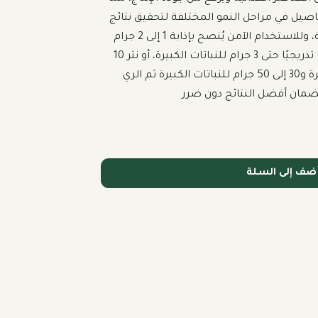
يجعله خيارًا مثاليًا لمختلف المحاصيل في مراحل النمو المختلفة لتحقيق نتائج 
أفضل ونباتات أكثر صلابة وحيوية، وللاستخدام الآمن يُنصح بإذابة 1 إلى 2 جرام 
لكل 1 لتر ماء للري ويمكن زيادتها تدريجيًا حتى 3 جرام للنباتات الكبيرة، أو نثر 10 
إلى 20 جرام حول النباتات الصغيرة و30 إلى 50 جرام للنباتات الكبيرة ثم الري 
لضمان أفضل النتائج دون ضرر
ضف إلى السلة