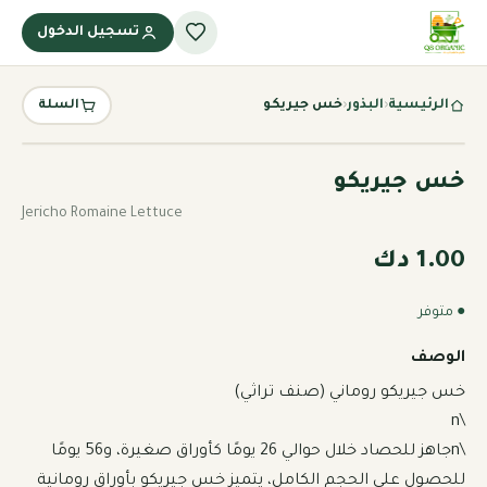
تسجيل الدخول
الرئيسية
‹
البذور
‹
خس جيريكو
السلة
خس جيريكو
Jericho Romaine Lettuce
1.00 دك
● متوفر
الوصف
\nجاهز للحصاد خلال حوالي 26 يومًا كأوراق صغيرة، و56 يومًا 
للحصول على الحجم الكامل، يتميز خس جيريكو بأوراق رومانية 