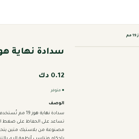
م
سدادة نهاية هوز 19 
0.12 دك
● متوفر
الوصف