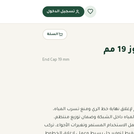
تسجيل الدخول
السلة
مم
End Cap 19 mm
سدادة نهاية هوز 19 مم تُستخدم لإغلاق نهاية خط الري ومنع تسرب المياه، 
تساعد على الحفاظ على ضغط المياه داخل الشبكة وضمان توزيع منتظم، 
مصنوعة من بلاستيك متين يتحمل الاستخدام المستمر وتغيرات الأجواء، تركب 
بإحكام وتناسب أنظمة الري بالتنقيط لتوفير حل بسيط وعملي لإغلاق الخطوط 