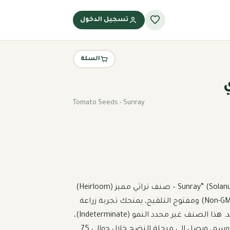
تسجيل الدخول
السلة
Tomato Seeds - Sunray
بذور طماطم “Sunray” (Solanum lycopersicum) – صنف تراثي مميز (Heirloom) 
عالي الجودة، غير معدل وراثيًا (Non-GMO) ومفتوح التلقيح، يمنحك تجربة زراعة 
احترافية وإنتاجًا وفيرًا بطعم فريد. هذا الصنف غير محدد النمو (Indeterminate)، 
ما يعني إنتاجًا مستمرًا طوال الموسم، ويصل إلى مرحلة النضج خلال حوالي 75 