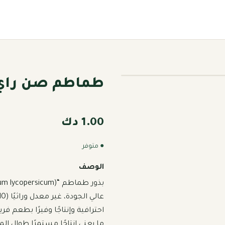
طماطم صن راي
1.00 دك
● متوفر
الوصف