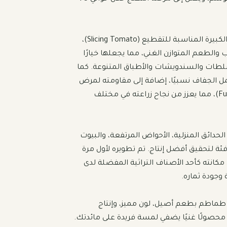
\nتتميز طماطم Sunray بثمارها الكبيرة المناسبة للتقطيع (Slicing Tomato)، 
ذات اللون الذهبي البرتقالي الجذاب والطعم المتوازن الغني، مما يجعلها خيارًا 
مثاليًا للاستخدام الطازج في السلطات والسندويشات والأطباق المتنوعة. كما 
يتميز هذا الصنف بقدرته على تحمل الجفاف نسبيًا، إضافة إلى مقاومته لمرض 
الذبول الفيوزاريومي (Fusarium Wilt)، مما يعزز من نجاح زراعته في مختلف 
\nيناسب هذا الصنف الزراعة في الحدائق المنزلية، الأحواض المرتفعة، والبيوت 
المحمية، ويُفضل في الأجواء الدافئة لتحقيق أفضل إنتاج. تم تطويره لأول مرة 
عام 1950، وأثبت على مر السنين مكانته كأحد الأصناف التراثية المفضلة لدى 
\nاختيار مثالي لكل من يبحث عن طماطم بطعم أصيل، لون مميز، وإنتاج 