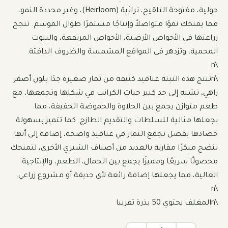
حولية، مفتوحة التلقيح، تراثية (Heirloom)، وغير محددة النمو، 
مما يمنحك نموًا متواصلاً وإنتاجًا مستمرًا طوال الموسم. تنجح 
زراعتها في الأحواض الأرضية، الأحواض المرتفعة، والبيوت 
\nتنتج هذه النبتة عناقيد كثيفة من ثمار صغيرة جدًا بلون أصفر 
زاهي، تشبه إلى حد كبير حبات الكرانت في شكلها وتجمعها، مع 
طعم متوازن يجمع بين الحلاوة والحموضة الخفيفة، مما 
يجعلها مثالية للسلطات والتقديم الطازج. كما تتميز بسهولة 
حصادها بفضل تجمع الثمار في عناقيد واضحة، إضافة إلى أنها 
تنضج مبكرًا مقارنة بالعديد من أصناف الشيري الأخرى، لتمنحك 
محصولًا سريعًا ومميزًا يجمع بين الجمال، الطعم، والإنتاجية 
\nالمغلف يحتوي 50 بذرة تقريبا