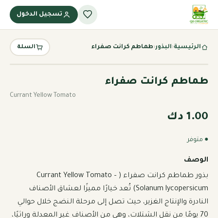
تسجيل الدخول
الرئيسية
‹
البذور
‹
طماطم كرانت صفراء
السلة
طماطم كرانت صفراء
Currant Yellow Tomato
1.00 دك
● متوفر
الوصف
بذور طماطم كرانت صفراء (Currant Yellow Tomato – 
Solanum lycopersicum) تُعد خيارًا مميزًا لعشاق الأصناف 
النادرة والإنتاج الغزير، حيث تصل إلى مرحلة النضج خلال حوالي 
70 يومًا من نقل الشتلات، وهي من الأصناف غير المعدلة وراثيًا، 