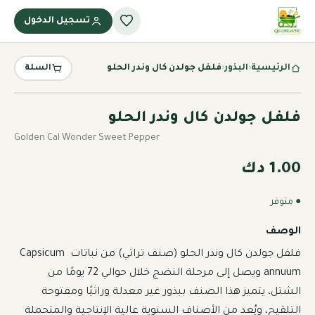
تسجيل الدخول
الرئيسية
‹
البذور
‹
فلفل جولدن كال وندر الحلو
السلة
فلفل جولدن كال وندر الحلو
Golden Cal Wonder Sweet Pepper
1.00 دك
● متوفر
الوصف
فلفل جولدن كال وندر الحلو (صنف تراثي) من نباتات Capsicum 
annuum ويصل إلى مرحلة النضج خلال حوالي 72 يومًا من 
الشتل، يتميز هذا الصنف ببذور غير معدلة وراثيًا ومفتوحة 
التلقيح، ويُعد من الأصناف السنوية عالية الإنتاجية والمتحملة 