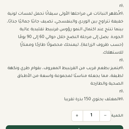
\nتُظهر النباتات في مراحلها الأولى سيقانًا تحمل لمسات لونية 
خفيفة تتراوح بين الوردي والبنفسجي، تضيف جانبًا جماليًا جذابًا، 
بينما تنتج عند اكتمال النمو رؤوس قرنبيط تقليدية عالية 
الجودة. يصل إلى مرحلة النضج خلال حوالي 60 إلى 90 يومًا 
(حسب ظروف الزراعة)، ليمنحك محصولًا طازجًا وممتازًا 
\nيتميز بطعم قريب من القرنبيط المعروف، بقوام طري ونكهة 
لطيفة، مما يجعله مناسبًا لمجموعة واسعة من الأطباق 
\nالمغلف يحتوي 150 بذرة تقريبا
+
−
الكمية