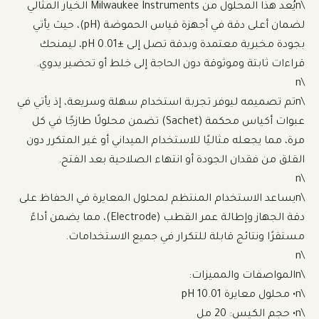
\nيُعد هذا المحلول من Milwaukee Instruments الخيار المثالي 
لضمان أعلى دقة في أجهزة قياس الحموضة (pH)، حيث يأتي 
بجودة مخبرية معتمدة وبدقة تصل إلى ±0.01 pH، ليمنحك 
\nتم تصميمه ليوفر تجربة استخدام سهلة وسريعة، إذ يأتي في 
عبوات أكياس محكمة (Sachet) تضمن محلولًا طازجًا في كل 
مرة، مما يجعله مثاليًا للاستخدام الميداني أو غير المتكرر دون 
\nيساعد الاستخدام المنتظم لمحلول المعايرة في الحفاظ على 
دقة الجهاز وإطالة عمر القطب (Electrode)، مما يضمن أداءً 