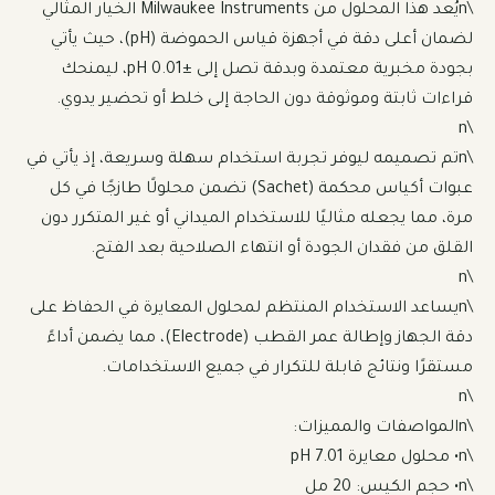
\nيُعد هذا المحلول من Milwaukee Instruments الخيار المثالي 
لضمان أعلى دقة في أجهزة قياس الحموضة (pH)، حيث يأتي 
بجودة مخبرية معتمدة وبدقة تصل إلى ±0.01 pH، ليمنحك 
\nتم تصميمه ليوفر تجربة استخدام سهلة وسريعة، إذ يأتي في 
عبوات أكياس محكمة (Sachet) تضمن محلولًا طازجًا في كل 
مرة، مما يجعله مثاليًا للاستخدام الميداني أو غير المتكرر دون 
\nيساعد الاستخدام المنتظم لمحلول المعايرة في الحفاظ على 
دقة الجهاز وإطالة عمر القطب (Electrode)، مما يضمن أداءً 