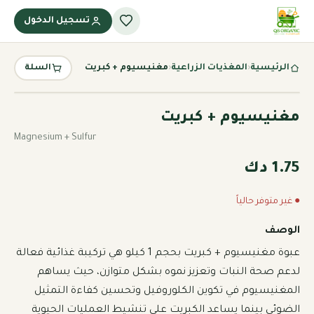
تسجيل الدخول
الرئيسية
‹
المغذيات الزراعية
‹
مغنيسيوم + كبريت
السلة
مغنيسيوم + كبريت
Magnesium + Sulfur
1.75 دك
● غير متوفر حالياً
الوصف
عبوة مغنيسيوم + كبريت بحجم 1 كيلو هي تركيبة غذائية فعالة 
لدعم صحة النبات وتعزيز نموه بشكل متوازن، حيث يساهم 
المغنيسيوم في تكوين الكلوروفيل وتحسين كفاءة التمثيل 
الضوئي بينما يساعد الكبريت على تنشيط العمليات الحيوية 