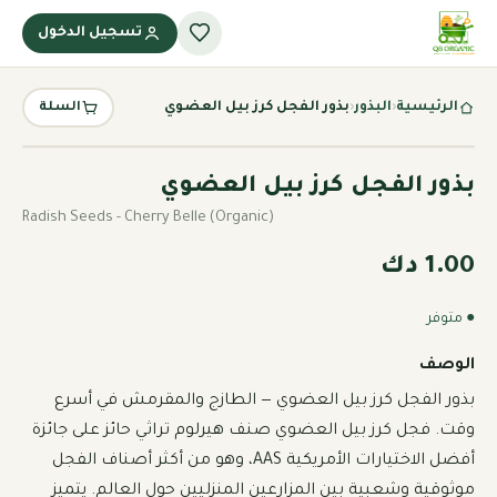
تسجيل الدخول
الرئيسية
‹
البذور
‹
بذور الفجل كرز بيل العضوي
السلة
بذور الفجل كرز بيل العضوي
Radish Seeds - Cherry Belle (Organic)
1.00 دك
● متوفر
الوصف
بذور الفجل كرز بيل العضوي — الطازج والمقرمش في أسرع 
وقت. فجل كرز بيل العضوي صنف هيرلوم تراثي حائز على جائزة 
أفضل الاختيارات الأمريكية AAS، وهو من أكثر أصناف الفجل 
موثوقية وشعبية بين المزارعين المنزليين حول العالم. يتميز 