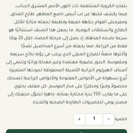
بثماره الكروية المنتظمة ذات اللون الأحمر المشرق الجذاب، 
فيما يكشف قلبها عن لب أبيض ناصع المظهر، طازج المذاق، 
ومقرمش القوام بنكهة خفيفة ولطيفة تجعله مثاليًا للأكل 
الطازج والسلطات اليومية. ما يجعل هذا الصنف استثنائيًا هو 
سرعة نضجه المذهلة، إذ يصل إلى مرحلة الحصاد خلال 23 يومًا 
فقط من الزراعة، مما يجعله من أسرع المحاصيل نضجًا 
وأكثرها متعةً للمزارع المنزلي الذي يرغب في رؤية نتائج سريعة 
وملموسة. البذور عضوية معتمدة وغير معدلة وراثيًا وتنتمي إلى 
أصناف الهيرلوم التراثية الأصيلة المحفوظة لجودتها المتميزة. 
تُزرع بسهولة في الأحواش المفتوحة والأحواض الزراعية لتمنحك 
محصولاً وفيرًا ومتكررًا على مدار الموسم. كل مغلف يحتوي 
على ما يقارب 150 بذرة مختارة بعناية، جاهزة لتحوّل حديقتك إلى 
مصدر يومي للخضروات الطازجة الصحية واللذيذة.
+
−
الكمية