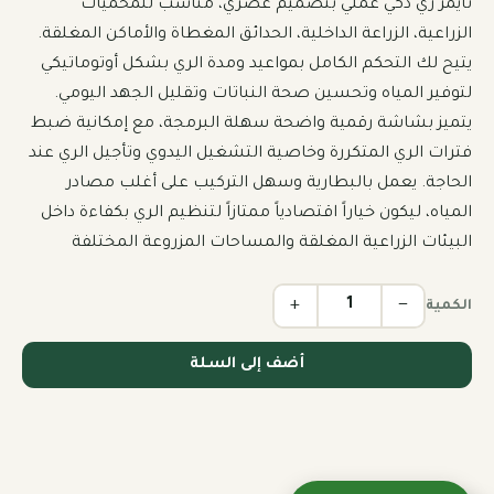
تايمر ري ذكي عملي بتصميم عصري، مناسب للمحميات 
الزراعية، الزراعة الداخلية، الحدائق المغطاة والأماكن المغلقة. 
يتيح لك التحكم الكامل بمواعيد ومدة الري بشكل أوتوماتيكي 
لتوفير المياه وتحسين صحة النباتات وتقليل الجهد اليومي. 
يتميز بشاشة رقمية واضحة سهلة البرمجة، مع إمكانية ضبط 
فترات الري المتكررة وخاصية التشغيل اليدوي وتأجيل الري عند 
الحاجة. يعمل بالبطارية وسهل التركيب على أغلب مصادر 
المياه، ليكون خياراً اقتصادياً ممتازاً لتنظيم الري بكفاءة داخل 
البيئات الزراعية المغلقة والمساحات المزروعة المختلفة
+
−
الكمية
أضف إلى السلة