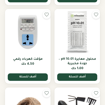
محلول معايرة pH 10.01 –
مؤقت كهرباء رقمي
جودة مخبرية
4.50 دك
1.00 دك
أضف للسلة
أضف للسلة