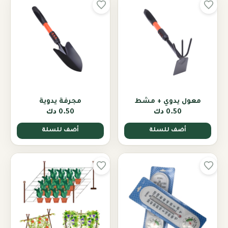
معول يدوي + مشط
مجرفة يدوية
0.50 دك
0.50 دك
أضف للسلة
أضف للسلة