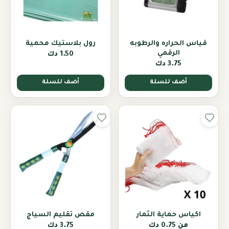
قياس الحراره والرطوبه
رول بلاستيك محمية
الرقمي
1.50 دك
3.75 دك
أضف للسلة
أضف للسلة
اكياس حماية الثمار
مقص تقليم السياج
من
0.75 دك
3.75 دك