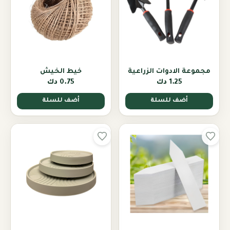
مجموعة الادوات الزراعية
خيط الخيش
1.25 دك
0.75 دك
أضف للسلة
أضف للسلة