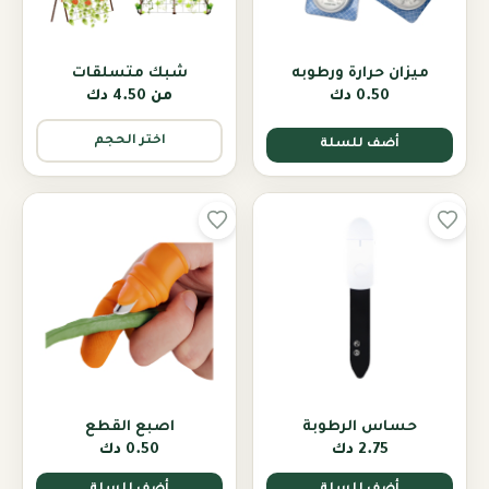
ميزان حرارة ورطوبه
شبك متسلقات
0.50 دك
من
4.50 دك
اختر الحجم
أضف للسلة
حساس الرطوبة
اصبع القطع
2.75 دك
0.50 دك