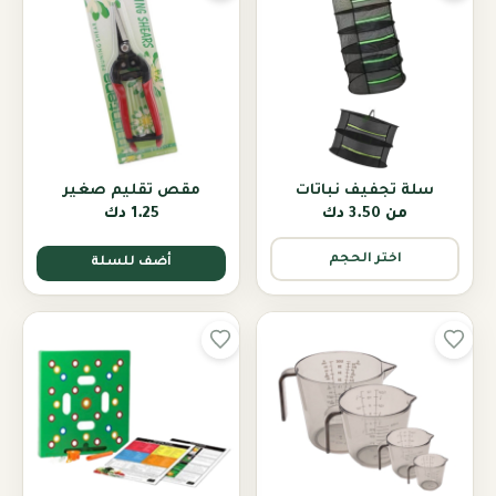
سلة تجفيف نباتات
مقص تقليم صغير
من
3.50 دك
1.25 دك
اختر الحجم
أضف للسلة